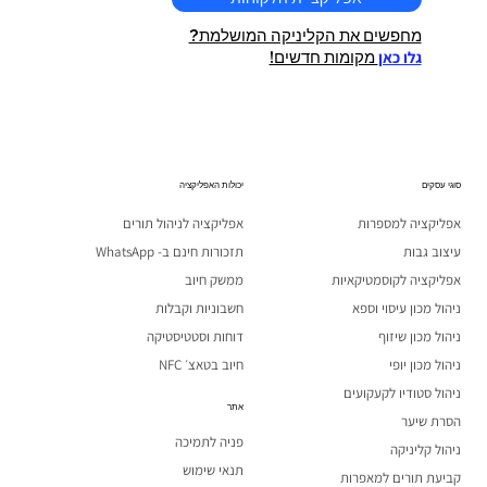
מחפשים את הקליניקה המושלמת?
גלו כאן
מקומות חדשים!
סוגי עסקים
יכולות האפליקציה
אפליקציה למספרות
אפליקציה לניהול תורים
עיצוב גבות
תזכורות חינם ב- WhatsApp
אפליקציה לקוסמטיקאיות
ממשק חיוב
ניהול מכון עיסוי וספא
חשבוניות וקבלות
ניהול מכון שיזוף
דוחות וסטטיסטיקה
ניהול מכון יופי
חיוב בטאצ׳ NFC
ניהול סטודיו לקעקועים
אתר
הסרת שיער
פניה לתמיכה
ניהול קליניקה
תנאי שימוש
קביעת תורים למאפרות