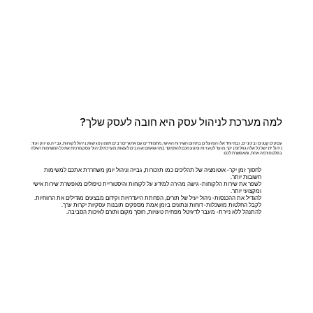
למה מערכת לניהול עסק היא חובה לעסק שלך?
עסקים קטנים ובינוניים, ובמיוחד אלו הפועלים בתחום השירות האישי, מתמודדים עם אתגרים רבים: תזמון פגישות, ניהול לקוחות, גבייה, שיווק ועוד.
ניהול ידני של כל אלה גוזל זמן יקר, מועד לטעויות ומונע מכם להתמקד במה שאתם אוהבים לעשות. מערכת לניהול עסק מרכזת את כל המשימות האלה
בפלטפורמה אחת, ומאפשרת לכם:
לחסוך זמן יקר- אוטומציה של תהליכים כמו תזכורות, גבייה וניהול יומן משחררת אתכם למשימות
חשובות יותר.
לשפר את שירות הלקוחות- גישה מהירה למידע על לקוחות והיסטוריית טיפולים מאפשרת שירות אישי
ומקצועי יותר.
להגדיל את ההכנסות- ניהול יעיל של תורים, הפחתת היעדרויות וקידום מבצעים מגדילים את הרווחיות.
לקבל החלטות מושכלות- דוחות ונתונים בזמן אמת מספקים תובנות עסקיות יקרות ערך.
להתנהל ללא ניירת- מעבר לדיגיטל מפחית טעויות, חוסך מקום ותורם לאיכות הסביבה.