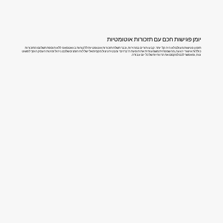
יומן פגישות חכם עם תזכורות אוטומטיות
תזמון פגישות מעולם לא היה קל יותר. קבעו תורים במהירות, וכבר תשלח תזכורות אוטומטיות ללקוחות בוואטסאפ ללא תוספת תשלום! התזכורות
כוללות אישורי הגעה, מה שמפחית משמעותית את תופעת ה"ברזים" ומבטיח ניצול מקסימאלי של לוח הזמנים שלכם. ניהול זמינות העסק הופך לפשוט
ונוח, ומאפשר לכם למקסם את הרווחיות של כל יום עבודה.