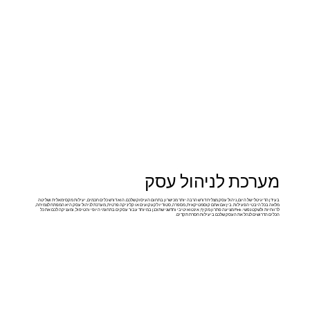
מערכת לניהול עסק
בעידן הדיגיטלי של היום, ניהול עסק מצליח דורש הרבה יותר מכישרון בתחום העיסוק שלכם. הוא דורש כלים חכמים, יעילות מקסימאלית ושליטה
מלאה בכל היבטי הפעילות. בין אם אתם קוסמטיקאית, מספרה, סטודיו לקעקועים או קליניקה פרטית, מערכת לניהול עסק היא המפתח לצמיחה,
לרווחיות ולשקט נפשי. Pink מציעה פתרון מקיף, אינטואיטיבי וחדשני שתוכנן במיוחד עבור עסקים בתחומי היופי והטיפול, ומעניקה לכם את כל
הכלים הדרושים לנהל את העסק שלכם ביעילות חסרת תקדים.