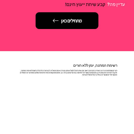
עדיין פה?
קבע שיחת ייעוץ חינם!
מתחילים כאן
רשימת המתנה, יומן ללא חורים
תורים שמתפנים ברגע האחרון הם כאב ראש. עם Pink, תוכלו לנצל אותם בצורה אופטימאלית. לקוחות יכולים להירשם לרשימת המתנה,
ולקבל התראה אוטומטית בוואטסאפ כאשר תור מתפנה במועד שהם בחרו. כך, אתם ממקסמים את התפוסה שלכם וממזערים הפסדים
פוטנציאליים שנוצרים בגלל ביטולים של לקוחות.