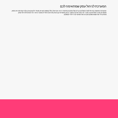
המערכת לניהול עסק שמתאימה לכם
המערכת הותאמה במיוחד לצרכים של מגוון רחב של עסקים בתחומי היופי והטיפול, כולל קוסמטיקאיות, סטודיו לקעקועים, קליניקות פרטיות, ספא,
מספרות, מכוני הסרת שיער, מכוני יופי, מכוני שיזוף, מעצבי גבות, מאפרות קבועות, מרכזים טיפוליים ומכוני עיסוי. זוהי מערכת לניהול עסק
ש"מדברת" את השפה שלכם ומבינה את האתגרים הייחודיים שלכם.