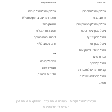
סוגי עסקים
יכולות האפליקציה
אפליקציה למספרות
אפליקציה לניהול תורים
עיצוב גבות
תזכורות חינם ב- WhatsApp
אפליקציה לקוסמטיקאיות
ממשק חיוב
ניהול מכון עיסוי וספא
חשבוניות וקבלות
ניהול מכון שיזוף
דוחות וסטטיסטיקה
ניהול מכון יופי
חיוב בטאצ׳ NFC
ניהול סטודיו לקעקועים
אתר
הסרת שיער
פניה לתמיכה
ניהול קליניקה
תנאי שימוש
קביעת תורים למאפרות
מדיניות פרטיות
ניהול מרכזים טיפוליים
מסאג׳
מערכת לניהול לקוחות
מערכת לניהול עסק
אפליקציה לניהול זמן
מערכת לניהול הזמנות