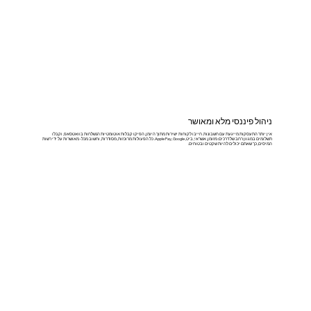
ניהול פיננסי מלא ומאושר
אין יותר התעסקות מייגעת עם חשבונות. חייבו לקוחות ישירות מתוך היומן, הפיקו קבלות אוטומטיות הנשלחות בוואטסאפ, וקבלו
תשלומים במגוון רחב של דרכים: מזומן, אשראי, ביט, Apple Pay, Google. כל הפעולות מרוכזות, מסודרות, וחשוב מכל- מאושרות על ידי רשות
המיסים, כך שאתם יכולים להיות שקטים ובטוחים.