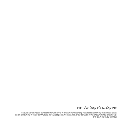
שיווק להגדלת קהל הלקוחות
הרחיבו את מעגל הלקוחות שלכם בקלות. חברו קמפיינים מרשתות חברתיות ישירות למערכת, שתפו קישור להזמנת תורים בוואטסאפ
ובאינסטגרם, ושלחו הודעות תפוצה על מבצעים מיוחדים. ככה הופכת את השיווק לפשוט ויעיל, ומאפשרת לכם להגיע ללקוחות חדשים ולטפח
את הקשר עם הלקוחות הקיימים.