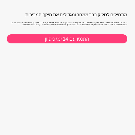
מתחילים לסלוק כבר ממחר ומגדילים את היקף המכירות
התחילו לקבל תשלום באשראי ואפשרו ללקוחות שלכם לרכוש באופן עצמאי באפליקציה או בקישור אינטרנטי (אפילו בביט!) ובכך תשפרו את חווית הרכישה של
הלקוחות שלכם ותגדילו הכנסות מבלי התעסקות נוספת מהצד שלכם! בסיום תהליך תשלום באשראי מופקת חשבונית / קבלה בצורה אוטומטית.
התנסו עם 14 ימי ניסיון