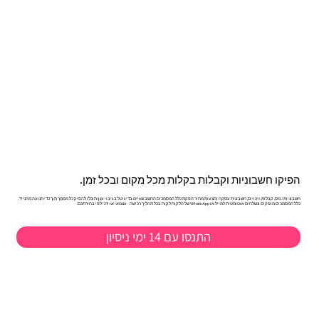
הפיקו חשבוניות וקבלות בקלות מכל מקום ובכל זמן.
חשבוניות/ מס, קבלות, זיכויים, חשבונית עסקה והצעות מחיר הפקת כלל המסמכים החשבונאיים בדיגיטל בגיבוי ענן! תוכלו להפיק כל מסמך תוך כדי תנועה מהנייד.
כלל המסמכים מופקים ונשלחים אוטומטית למייל או WhatsApp של הלקוח לקוח בכל תהליך רכישה - עצמאי או ידני לפי בחירתכם.
התנסו עם 14 ימי ניסיון