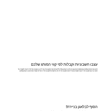
עצבו חשבוניות וקבלות לפי קווי המותג שלכם
חזקו את המותג שלכם עם מסמכים מעוצבים ולוגו העסק, שלחו ללקוחות את החשבונית במייל או בווצאפ ועל הדרך תעזרו לשמור על
הסביבה עם חשבוניות ירוקות. תשכחו מבתי דפוס וחשבוניות ידניות, התקדמו לחשבוניות דיגיטליות ושפרו את מיצוב העסק שלכם.
הסוף לבלאגן בניירת!