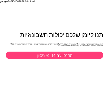
google3a8f0466992b2cfd.html
תנו ליומן שלכם יכולות חשבונאיות
היומן החכם שלנו מאפשר ביצוע מגוון פעולות חשבונאיות ומעקב אחר תשלומים ישירות מתוך היומן שלכם! חיוב בקליק מתוך היומן והפקת חשבוניות וקבלות
אוטומטית, הנשלחות ישירות למייל או ל- WhatsApp של הלקוח בעת הרכישה!
התנסו עם 14 ימי ניסיון