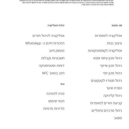
הכניסו את העסק שלכם לתהליכים אוטומטיים, המערכת שלנו תייצא ותשלח לרואה החשבון שלכם דוח חודשי מרוכז ובו פירוט ההכנסות
שלכם. המסמכים נגישים בקלות מהארכיון במערכת, בנוסף ניתן לגשת למסמכים מכרטיס לקוח ספציפי ואפילו לאפשר ללקוח גישה
למסמכים שלו בצורה מרוכזת דרך האפליקציה.
סוגי עסקים
יכולות האפליקציה
אפליקציה למספרות
אפליקציה לניהול תורים
עיצוב גבות
תזכורות חינם ב- WhatsApp
אפליקציה לקוסמטיקאיות
ממשק חיוב
ניהול מכון עיסוי וספא
חשבוניות וקבלות
ניהול מכון שיזוף
דוחות וסטטיסטיקה
ניהול מכון יופי
חיוב בטאצ׳ NFC
ניהול סטודיו לקעקועים
אתר
הסרת שיער
פניה לתמיכה
ניהול קליניקה
תנאי שימוש
קביעת תורים למאפרות
מדיניות פרטיות
ניהול מרכזים טיפוליים
מסאג׳