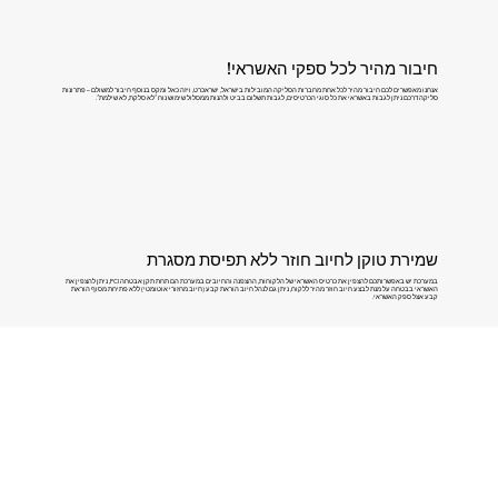
חיבור מהיר לכל ספקי האשראי!
אנחנו מאפשרים לכם חיבור מהיר לכל אחת מחברות הסליקה המובילות בישראל, ישראכרט, ויזה כאל ומקס בנוסף חיבור למשולם – פתרונות
סליקה דרכם ניתן לגבות באשראי את כל סוגי הכרטיסים, לגבות תשלום בביט ולהנות ממסלול שימוש נוח ׳לא סלקת, לא שילמת׳.
שמירת טוקן לחיוב חוזר ללא תפיסת מסגרת
במערכת יש באפשרותכם להצפין את כרטיס האשראי של הלקוחות, ההצפנה והחיובים במערכת הם תחת תקן אבטחה PCI, ניתן להצפין את
האשראי בבטחה על מנת לבצע חיוב חוזר מהיר ללקוח, ניתן גם לנהל חיוב הוראת קבע (חיוב מחזורי אוטומטי) ללא פתיחת מסוף הוראת
קבע אצל ספק האשראי.