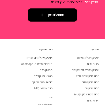
עדיין פה?
קבע שיחת ייעוץ חינם!
מתחילים כאן
סוגי עסקים
יכולות האפליקציה
אפליקציה למספרות
אפליקציה לניהול תורים
עיצוב גבות
תזכורות חינם ב- WhatsApp
אפליקציה לקוסמטיקאיות
ממשק חיוב
ניהול מכון עיסוי וספא
חשבוניות וקבלות
ניהול מכון שיזוף
דוחות וסטטיסטיקה
ניהול מכון יופי
חיוב בטאצ׳ NFC
ניהול סטודיו לקעקועים
אתר
הסרת שיער
פניה לתמיכה