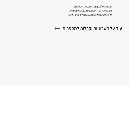
שומרים על הסביבה, חשבונית דיגיטליות
חשבונית ירוקות אוטומטיות במייל או בווצאפ
כל המסמכים מרוכזים במקום אחד נגיש ומגובה
עוד על חשבוניות וקבלות למספרות