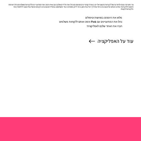
צרו חשיפה וכנסו לתודעה של לקוחות פוטנציאליים בעזרת קמפיינים ממומנים! נהלו את הלידים שלכם עם Pink והפכו את המתעניינים ללקוחות משלמים! נהלו רשימת
תפוצה ללקוחות ועדכנו אותם על מבצעים והודעות דרך הודעות פוש, אימיילים, סמסים ועוד והשתמשו במודל המבצעים והקופונים של Pink בשביל לתמרץ את
הלקוחות לקנות!
מלאו את היומנים בפגישות וטיפולים
נהלו את המתעניינים עם Pink והפכו אותם ללקוחות משלמים
חברו את האתר שלכם לאפליקציה!
עוד על האפליקציה