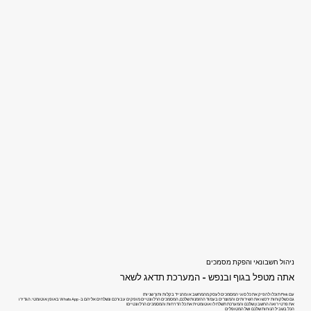
ניהול חשבונאי והפקת מסמכים
אתה מטפל בגוף ובנפש - המערכת תדאג לשאר
עם Pink תוכלו להפיק את כל סוגי המסמכים לעסק מהמחשב או מהנייד בקלות ותוך שניות!
גם כשלקוחות ירכשו את השירותים והמוצרים בעמוד ההזמנות שלכם, המסמכים הרלוונטיים מופקים עבורכם ונשלחים אליהם ב- WhatsApp באופן אוטומטי. הגדירו
את פרטי רואה החשבון שלכם והמערכת תשלח לו אוטומטית את כל הדו"חות והמסמכים הרלוונטיים!
הכל בשביל הנוחות שלכם ושל המטופלים