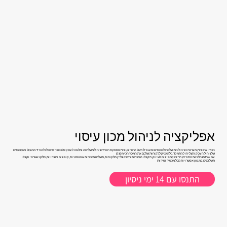
אפליקציה לניהול מכון עיסוי
הכירו את Pink, מערכת הניהול המושלמת למעסים! מעבר לניהול התורים, Pink מספקת חוויית ניהול משלימה ומלאה לעסק שלכם כך שתוכלו להוריד מהעול והעומסים
של ניהול העסק ותצליחו להתמקד בלהעניק ללקוחות שלכם את המסז' הכי מפנק!
עם Pink תנהלו את התורים, תריצו קמפיינים לשיווק, תקבלו הזמנת תורים אונליין מלקוחות, תשלחו תזכורות אוטומטיות, קופונים וחברויות, סלקו אשראי וקבלו
תשלומים במגוון אפשרויות מכל מכשיר ושירות!
התנסו עם 14 ימי ניסיון