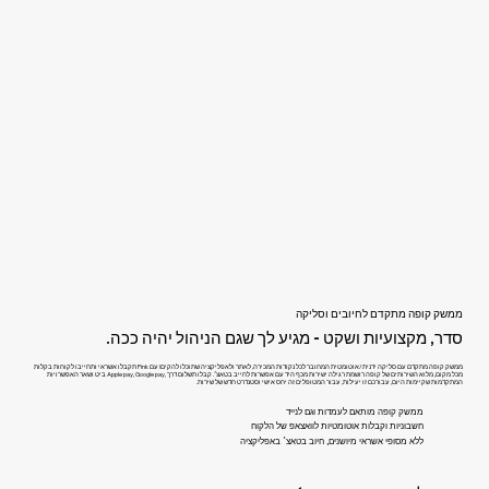
ממשק קופה מתקדם לחיובים וסליקה
סדר, מקצועיות ושקט - מגיע לך שגם הניהול יהיה ככה.
ממשק קופה מתקדם עם סליקה ידנית/אוטומטית המחובר לכל נקודות המכירה, לאתר ולאפליקציה שתוכלו להקים! עם Pink תקבלו אשראי ותחייבו לקוחות בקלות
מכל מקום, מלוא השירותים של קופה רושמת רגילה ישירות מכף היד עם אפשרות לחייב בטאצ׳. קבלו תשלום דרך ,Apple pay, Google pay ביט ושאר האפשרויות
המתקדמות שקיימות היום, עבורכם זו יעילות, עבור המטופלים זה יחס אישי וסטנדרט חדש של שירות.
ממשק קופה מותאם לעמדות וגם לנייד
חשבוניות וקבלות אוטומטיות לוואצאפ של הלקוח
ללא מסופי אשראי מיושנים, חיוב בטאצ׳ באפליקציה