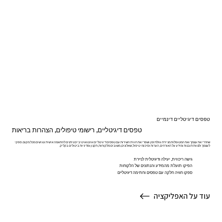
טפסים דיגיטליים דינמיים
טפסים דיגיטליים, רישומי טיפולים, הצהרות בריאות
שחררי את עצמך ואת המטופלות מניירת גוזלת זמן ושפרי את חווית השירות עם טפסים דיגיטליים אינטואיטיביים ניתנים להתאמה אישית ונגישים מכל מקום. ספקי
לעצמך ולצוות תובנות ומידע על האורחים, הערות וסיכומי טיפול, שאלונים, משובים מלקוחות, תקנון ומדיניות ביטולים בקליק.
גישה ריכוזית, יעילה ודיגיטלית לניירת
הפיקו תועלת מהמידע והנתונים של הלקוחות
ספקו חוויה חלקה עם טפסים וחתימה דיגיטליים
עוד על האפליקציה