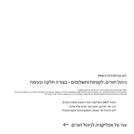
יומן עם תזכורות בווצאפ
ניהול תורים, לקוחות ותשלומים - בצורה חלקה ונעימה
תאמרי שלום להודעות וטלפונים ועברי לניהול תורים חכם ואוטומטי.
עם מערכת הניהול של Pink למכוני יופי, הלקוחות יזמינו את התור שלהן בעצמן לפי הגדרת היומן שלך. גם בשיתוף קישור לדף הזמנה בביו וברשתות ובהודעה
אוטומטית בווצאפ! המערכת מותאמת לשיטת העבודה שלך, כך שתעבדי בדיוק כמו שאת רגילה היום, רק חכם יותר.
זמינות 24/7 האפליקציה עובדת שעות נוספות בשבילך
חיוב ישיר מהיומן, מעקב אחר תורים שלא שולמו
לינק להזמת תור בווצאפ, אינסטגרם ובכל מקום שתבחרי
עוד על אפליקציה לניהול תורים