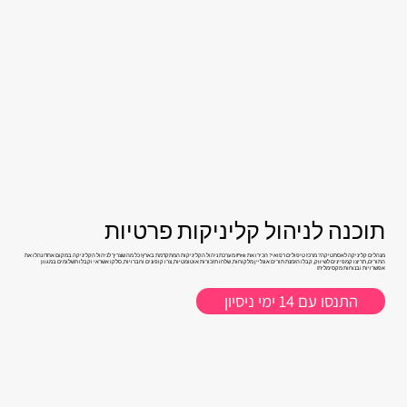
תוכנה לניהול קליניקות פרטיות
מנהלים קליניקה לאסתטיקה? מרכז טיפולים רפואי? הכירו את Pink! מערכת ניהול הקליניקות המתקדמת בארץ! כל מה שצריך לניהול הקליניקה במקום אחד! נהלו את
התורים, תריצו קמפיינים לשיווק, קבלו הזמנת תורים אונליין מלקוחות, שלחו תזכורות אוטומטיות, צרו קופונים וחברויות, סלקו אשראי וקבלו תשלומים במגוון
אפשרויות ובנוחות מקסימלית!
התנסו עם 14 ימי ניסיון