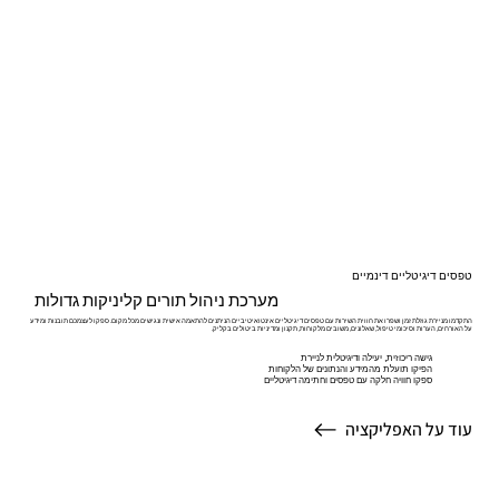
טפסים דיגיטליים דינמיים
מערכת ניהול תורים קליניקות גדולות
התקדמו מניירת גוזלת זמן ושפרו את חווית השירות עם טפסים דיגיטליים אינטואיטיביים הניתנים להתאמה אישית ונגישים מכל מקום. ספקו לעצמכם תובנות ומידע
על האורחים, הערות וסיכומי טיפול, שאלונים, משובים מלקוחות, תקנון ומדיניות ביטולים בקליק.
גישה ריכוזית, יעילה ודיגיטלית לניירת
הפיקו תועלת מהמידע והנתונים של הלקוחות
ספקו חוויה חלקה עם טפסים וחתימה דיגיטליים
עוד על האפליקציה