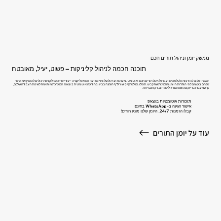
ממשק יומן וניהול תורים חכם
תוכנה חכמה לניהול קליניקות – פשוט, יעיל, מאובטח
תאמרו שלום להודעות ולטלפונים ועברו לניהול תורים חכם ואוטומטי. מערכת הניהול של Pink מגיעה עם אפליקציה ייעודית דרכה הלקוחות יכולים להזמין את התור
שלהם בעצמם לפי הגדרות היומן והזמינות שתקבעו. תוכלו גם לשתף קישור לדף הזמנה בביו ובהודעה אוטומטית בווצאפ. המערכת מותאמת לשיטת העבודה שלכם,
כך שתעבדו בדיוק כמו שאתם רגילים היום, רק חכם יותר.
תזכורות אוטומטיות בווצאפ
אישור הגעה ב- WhatsApp בחינם
קבלו הזמנות 24/7, היומן שלנו מונע חורים!
עוד על יומן התורים