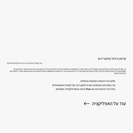
שיווק וניהול מתעניינים
נהלו קמפיינים שיווקיים והגיעו ללקוחות חדשים
צרו חשיפה וכנסו לתודעה של לקוחות פוטנציאליים בעזרת קמפיינים ממומנים ברשתות החברתיות! נהלו את הלידים עם Pink והפכו את המתעניינים ללקוחות
משלמים! נהלו רשימת תפוצה ללקוחות ועדכנו אותם על מבצעים דרך הודעות פוש, אימיילים, סמסים והשתמשו במודל המבצעים והקופונים של Pink כדי לתמרץ את
הלקוחות לקנות!
מלאו את היומנים בפגישות וטיפולים
צרו קמפיינים ממומנים ותגיעו למגוון רחב של לקוחות פוטנציאליים
נהלו את המתעניינים עם Pink והפכו אותם ללקוחות משלמים
עוד על האפליקציה