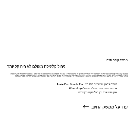
ממשק קופה חכם
ניהול קליניקה מעולם לא היה קל יותר
ממשק קופה מתקדם המחובר לכל נקודות המכירה, לאתר, לאפליקציה ולחנות אונליין! עם Pink תקבלו את כל הכלים לניהול העסק – הירשמו לספק סליקה, תפתחו
מסוף ותתחילו לחייב! החשבוניות וכלל המסמכים נשלחים אוטומטית למייל/ ווצאפ הלקוח וכל הדוחות הרלוונטיים נשלחים אוטומטית לרו"ח בסוף החודש!
חיובים במגוון אפשרויות כולל ביט, Apple Pay, Google Pay
מסמכים חשבוניים דיגיטליים למייל ו WhatsApp
זמין ונגיש בכל זמן מכל מקום בכף ידכם
עוד על ממשק החיוב