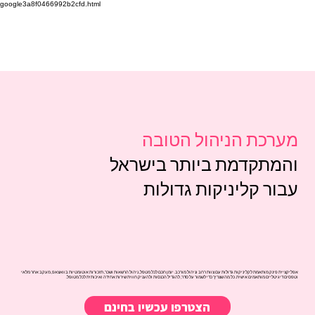
google3a8f0466992b2cfd.html
מערכת הניהול הטובה
והמתקדמת ביותר בישראל
עבור קליניקות גדולות
אפליקציית פינק מותאמת לקליניקות גדולות עם צוות רחב וניהול מורכב. יומן חכם לכל מטפל, ניהול הרשאות ושכר, תזכורות אוטומטיות בוואצאפ, מעקב אחר מלאי
וטפסים דיגיטליים מותאמים אישית. כל מה שצריך כדי לשמור על סדר, להגדיל הכנסות ולהעניק חווית שירות אחידה ואיכותית לכל מטופל.
הצטרפו עכשיו בחינם